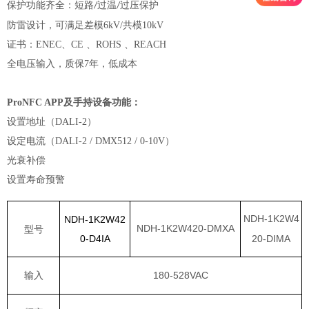
保护功能齐全：短路
过温
过压保护
/
/
防雷设计，可满足差模
6kV/
共模
10kV
证书：ENEC、CE 、ROHS 、REACH
全电压输入，质保7年，低成本
ProNFC APP及手持设备功能：
设置地址（DALI-2）
设定电流（DALI-2 / DMX512 / 0-10V）
光衰补偿
设置寿命预警
NDH-
1K2W4
NDH-1K2W42
NDH-
1K2W420
-
DMXA
型号
0-D4IA
20
-
DIMA
输入
180-528VAC