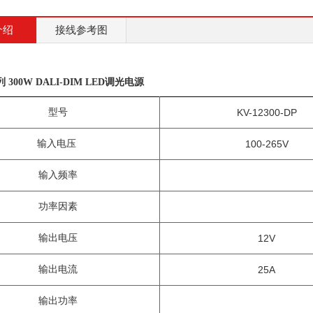
介绍
接线参考图
列 300W DALI-DIM LED调光电源
型号
KV-12
300
-
DP
输入电压
100-265
V
输入频率
功率因素
输出电压
12V
输出电流
25
A
输出功率