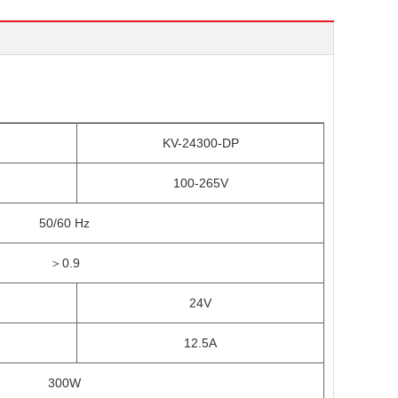
KV-24
300
-
DP
100-265
V
50/60 Hz
＞
0.9
24V
12.5
A
300
W