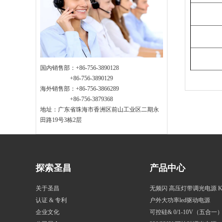
国内销售部：+86-756-3890128
+86-756-3890129
海外销售部：+86-756-3866289
+86-756-3879368
地址：广东省珠海市香洲区前山工业区二期永
田路19号3栋2层
探索圣昌
产品中心
关于圣昌
无频闪 高压灯带调光电源 
认证 & 专利
户外大功率led驱动电源
企业文化
可控硅& 0/1-10V（五合