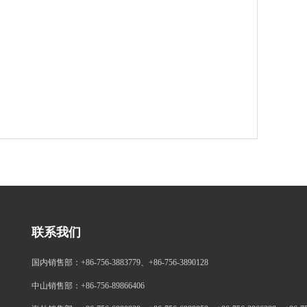
联系我们
国内销售部：+86-756-3883779、+86-756-3890128
中山销售部：+86-756-89866406