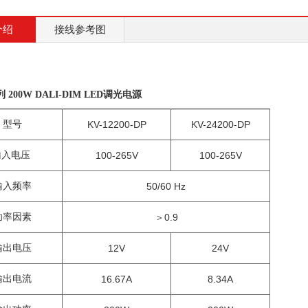
介绍
接线参考图
列 200W DALI-DIM LED调光电源
型号
KV-12
200
-
DP
KV-24
200
-
DP
输入电压
100-265
V
100-265
V
输入频率
50/60 Hz
功率因素
＞
0.9
输出电压
12V
24V
输出电流
16.67
A
8.34
A