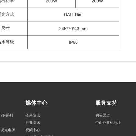
输出功率
200
W
200
W
调光方式
DALI-Dim
尺寸
245*70*43
mm
防水等级
IP66
媒体中心
服务支持
KVN系列
圣昌资讯
购买渠道
行业资讯
中山办事处地址
一）调光电源
视频中心