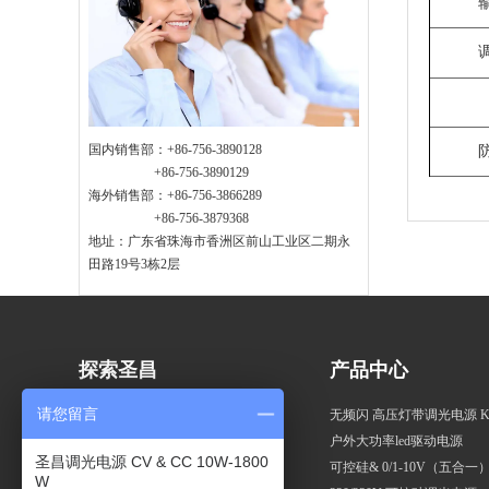
国内销售部：+86-756-3890128
+86-756-3890129
海外销售部：+86-756-3866289
+86-756-3879368
地址：广东省珠海市香洲区前山工业区二期永
田路19号3栋2层
探索圣昌
产品中心
请您留言
关于圣昌
无频闪 高压灯带调光电源 
认证 & 专利
户外大功率led驱动电源
圣昌调光电源 CV & CC 10W-1800
企业文化
可控硅& 0/1-10V（五合
W