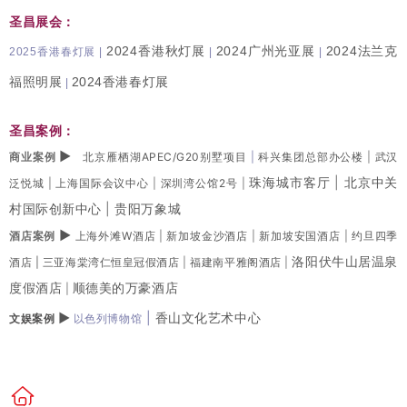
圣昌展会：
2024香港秋灯展
2024广州光亚展
2024法兰克
2025香港春灯展
|
|
|
福照明展
2024香港春灯展
|
圣昌案例：
▶
商业案例
北京雁栖湖APEC/G20别墅项目
|
科兴集团总部办公楼
|
武汉
珠海城市客厅
|
北京中关
泛悦城
|
上海国际会议中心
|
深圳湾公馆2号
|
村国际创新中心
|
贵阳万象城
▶
酒店案例
上海外滩W酒店
|
新加坡金沙酒店
|
新加坡安国酒店
|
约旦四季
洛阳伏牛山居温泉
酒店 |
三亚海棠湾仁恒皇冠假酒店
|
福建南平雅阁酒店
|
度假酒店
顺德美的万豪酒店
|
▶
|
香山文化艺术中心
文娱案例
以色列博物馆